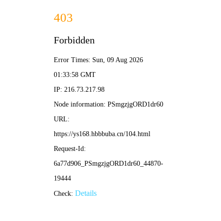
⭐🎬
星美传媒
首页
电影
电视剧
短剧
综艺
动漫
搜索
🔥 热门分类
动作片
喜剧片
爱情片
科幻片
📱 短剧风向
女频恋爱
反转爽剧
古装仙侠
脑洞悬疑
📺 剧集专区
国产剧
韩剧
日剧
美剧
❮
❯